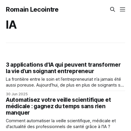
Romain Lecointre
IA
3 applications d’IA qui peuvent transformer
la vie d’un soignant entrepreneur
La frontière entre le soin et l’entrepreneuriat n’a jamais été
aussi poreuse. Aujourd’hui, de plus en plus de soignants se
lancent dans des activités complémentaires : side business,
30 Jun 2025
formations, micro-entreprise, expertise, consulting,
Automatisez votre veille scientifique et
création de contenu… Et c’est une excellente chose ! Parce
médicale : gagnez du temps sans rien
que les soignants, grâce à
manquer
Comment automatiser la veille scientifique, médicale et
d'actualité des professionnels de santé grâce à l'IA ?