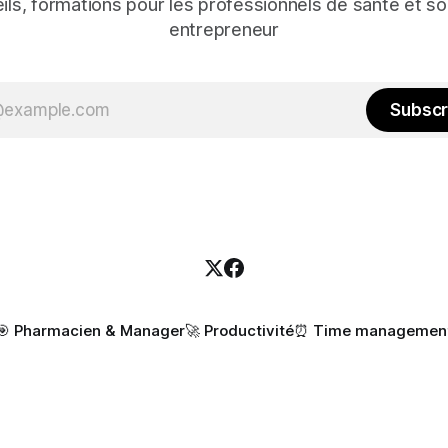
ils, formations pour les professionnels de santé et so
entrepreneur
Subscr
🎯 Pharmacien & Manager
🚀 Productivité
⏰ Time managemen