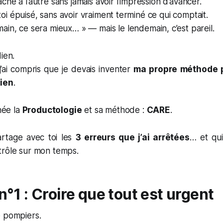
che à l’autre sans jamais avoir l’impression d’avancer.
oi épuisé, sans avoir vraiment terminé ce qui comptait.
ain, ce sera mieux… »
— mais le lendemain, c’est pareil.
ien.
j’ai compris que je devais inventer
ma propre méthode p
ien
.
 née la
Productologie
et sa méthode :
CARE
.
artage avec toi les
3 erreurs que j’ai arrêtées
… et qu
trôle sur mon temps.
n°1 : Croire que tout est urgent
e
pompiers
.