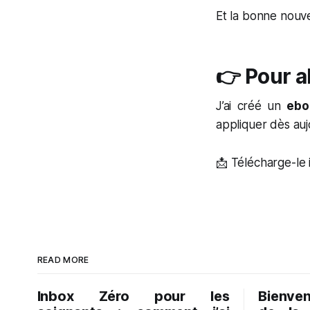
Et la bonne nouvel
👉 Pour al
J’ai créé un
ebo
appliquer dès auj
📩 Télécharge-le i
READ MORE
Inbox Zéro pour les
Bienve