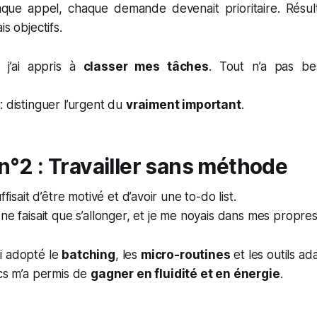
que appel, chaque demande devenait prioritaire. Résulta
is objectifs.
j’ai appris à
classer mes tâches
. Tout n’a pas bes
: distinguer l’urgent du
vraiment important
.
 n°2 : Travailler sans méthode
ffisait d’être motivé et d’avoir une to-do list.
ne faisait que s’allonger, et je me noyais dans mes propres 
i adopté le
batching
, les
micro-routines
et les outils ad
ocs m’a permis de
gagner en fluidité et en énergie
.