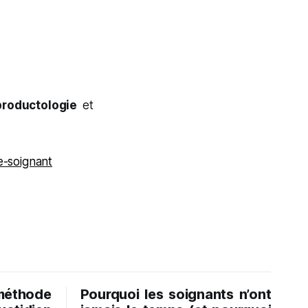
productologie
et
e-soignant
méthode
Pourquoi les soignants n’ont