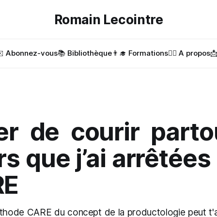
Romain Lecointre
️ Abonnez-vous
📚 Bibliothèque
👨‍🎓 Formations
✍🏻 A propos

er de courir parto
rs que j’ai arrêtées
RE
hode CARE du concept de la productologie peut t'ai