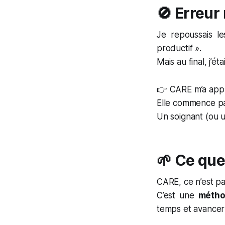
🚫 Erreur
Je repoussais le
productif ».
Mais au final, j’ét
👉 CARE m’a appri
Elle commence p
Un soignant (ou 
🌱 Ce qu
CARE, ce n’est p
C’est une
métho
temps et avancer 