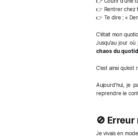
👉 Courir d’une tâ
👉 Rentrer chez t
👉 Te dire :
« Dem
C’était mon quotid
Jusqu’au jour où 
chaos du quotid
C’est ainsi qu’est
Aujourd’hui, je p
reprendre le con
🚫 Erreur 
Je vivais en mod