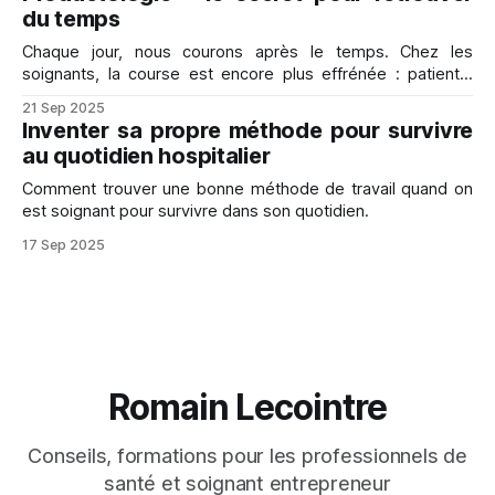
du temps
Chaque jour, nous courons après le temps. Chez les
soignants, la course est encore plus effrénée : patients,
dossiers, réunions, mails, vie personnelle… Résultat ?
21 Sep 2025
L’impression de ne jamais en faire assez et de subir ses
Inventer sa propre méthode pour survivre
journées. Et pourtant, il existe une autre voie. C’est ce que
au quotidien hospitalier
j’appelle la
Comment trouver une bonne méthode de travail quand on
est soignant pour survivre dans son quotidien.
17 Sep 2025
Romain Lecointre
Conseils, formations pour les professionnels de
santé et soignant entrepreneur