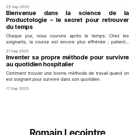
25 Sep 2025
Bienvenue dans la science de la
Productologie – le secret pour retrouver
du temps
Chaque jour, nous courons après le temps. Chez les
soignants, la course est encore plus effrénée : patients,
dossiers, réunions, mails, vie personnelle… Résultat ?
21 Sep 2025
L’impression de ne jamais en faire assez et de subir ses
Inventer sa propre méthode pour survivre
journées. Et pourtant, il existe une autre voie. C’est ce que
au quotidien hospitalier
j’appelle la
Comment trouver une bonne méthode de travail quand on
est soignant pour survivre dans son quotidien.
17 Sep 2025
Romain Lecointre